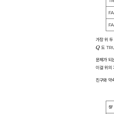
T
rr
o
FA
w
Q
FA
가장 위 두
Q
도 TR
Q
문제가 되는
이걸 위의 
친구와 약속
💯