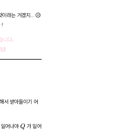
것이라는 거겠지… 😥
!
습니다.
🙌
돌해서 받아들이기 어
Q
 일어나야
가 일어
Q