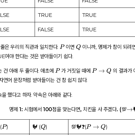
h
RUE
FALSE
FALSE
t
LSE
TRUE
TRUE
a
rr
LSE
FALSE
TRUE
o
w
P
Q
Q
 줄은 우리의 직관과 일치한다.
이면
이니까, 명제가 참이 되려
P
Q
UE여야 한다는 것은 받아들이기 쉽다.
P
P
→
 건 아래 두 줄이다. 애초에
가 거짓일 때에
의 결과가 
P
P
Q
\
자연어 문장처럼 받아들이는 건 참 쉽지 않다.
ri
g
을 했다고 하자. 약속은 아래와 같다.
h
t
\
→
명제 1: 시험에서 100점을 맞는다면, 치킨을 사 주겠다. (💯
a
ri
rr
g
P
Q
P
→
(
)
🐓
(
)
💯🐓❓
(
)
P
Q
P
Q
o
h
\