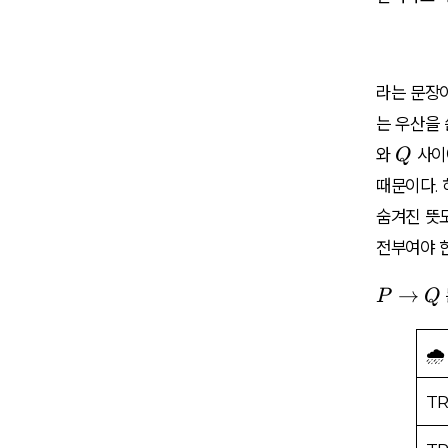
ri
g
h
t
라는 문장이
a
는
우산을 
rr
Q
와
사이에
Q
o
w
때문이다. 
Q
숨겨진 뜻도
전부여야 한
P
→
P
Q
\
ri
🌧 
g
h
T
t
a