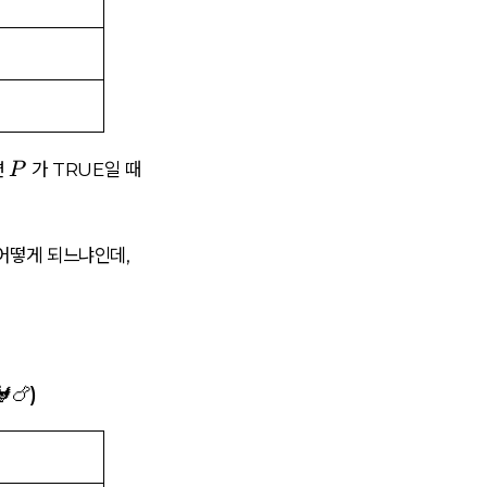
P
면
가 TRUE일 때
P
어떻게 되느냐인데,
🐓🍗)