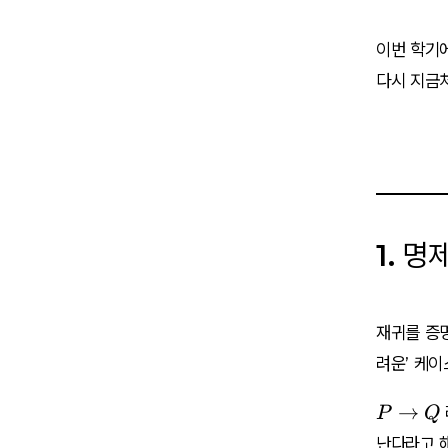
이번 학기에
다시 지금처
1. 명
재귀를 증
려운’ 케이
P
→
P
Q
\
난다라고 해