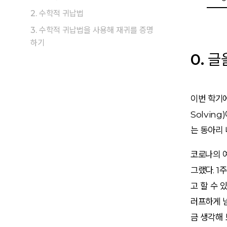
2. 수학적 귀납법
3. 수학적 귀납법을 사용해 재귀를 증명
하기
0. 
이번 학기에
Solvin
는 동아리
코로나의 
그랬다. 1
고 할 수 
러프하게 넘
금 생각해 