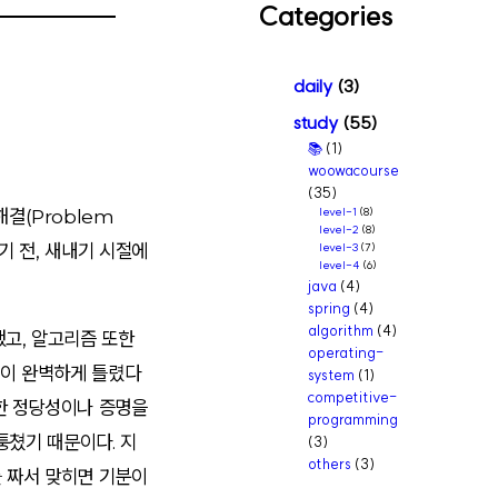
Categories
r
c
daily
(3)
h
study
(55)
📚
(1)
woowacourse
(35)
결(Problem
level-1
(8)
level-2
(8)
기 전, 새내기 시절에
level-3
(7)
level-4
(6)
java
(4)
spring
(4)
algorithm
(4)
고, 알고리즘 또한
operating-
법이 완벽하게 틀렸다
system
(1)
competitive-
대한 정당성이나 증명을
programming
퉁쳤기 때문이다. 지
(3)
others
(3)
를 짜서 맞히면 기분이