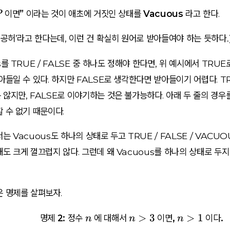
P
이면” 이라는 것이 애초에 거짓인 상태
를
Vacuous
라고 한다.
P
‘공허’라고 한다는데, 이런 건 확실히 원어로 받아들여야 하는 듯하다..
s를 TRUE / FALSE 중 하나도 정해야 한다면, 위 예시에서 TRU
아들일 수 있다. 하지만 FALSE로 생각한다면 받아들이기 어렵다. T
않지만, FALSE로 이야기하는 것은 불가능하다. 아래 두 줄의 경우를
 수 없기 때문이다.
는 Vacuous도 하나의 상태로 두고 TRUE / FALSE / VACUO
도 크게 껄끄럽지 않다. 그런데 왜 Vacuous를 하나의 상태로 두지
?
은 명제를 살펴보자.
n
n
n
>
3
>
1
명제 2: 정수
에 대해서
이면,
이다.
n
n
n
>
>