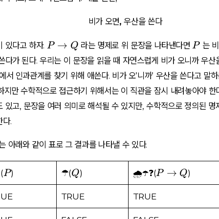
비가 오면, 우산을 쓴다
P
P
→
 있다고 하자.
라는 명제로 위 문장을 나타낸다면
는
비
P
Q
P
\
쓴다
가 된다. 우리는 이 문장을 읽을 때 자연스럽게 비가 오니까 우산
ri
서 인과관계를 찾기 위해 애쓴다. 비가 오’니까’ 우산을 쓴다고 말
g
하지만 수학적으로 접근하기 위해서는 이 직관을 잠시 내려놓아야 한다
h
t
 있고, 문장을 여러 의미로 해석될 수 있지만, 수학적으로 정의된 
a
다.
rr
o
는 아래와 같이 표로 그 결과를 나타낼 수 있다.
w
Q
P
Q
P
→
(
)
☂(
)
🌧☂❓(
)
P
Q
P
Q
\
ri
RUE
TRUE
TRUE
g