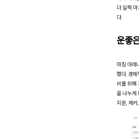
더 일찍 마
다.
운좋은
마침 아레나
했다. 경제
비를 위해 
을 나누게 
지문, 체커