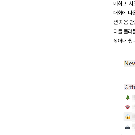
매하고. 서
대회에 나온
션 처음 
다들 몰려
깎아내 줬다