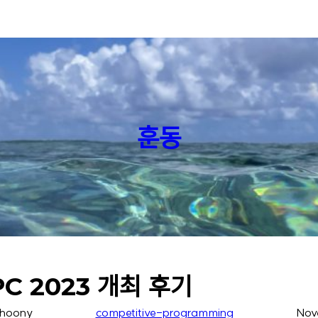
훈동
C 2023 개최 후기
hoony
competitive-programming
Nov