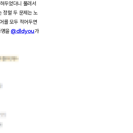
 묵혀두었더니 풀려서
손 정렬
두 문제는 노
디어를 모두 적어두면
 증명을
@dldyou
가