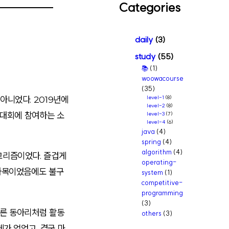
Categories
r
c
daily
(3)
h
study
(55)
📚
(1)
woowacourse
(35)
아니었다. 2019년에
level-1
(8)
level-2
(8)
 대회에 참여하는 소
level-3
(7)
level-4
(6)
java
(4)
spring
(4)
algorithm
(4)
고리즘이었다. 즐겁게
operating-
 과목이었음에도 불구
system
(1)
competitive-
programming
(3)
다른 동아리처럼 활동
others
(3)
체가 없었고, 결국 마