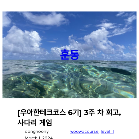
Skip
to
content
훈동
[우아한테크코스 6기] 3주 차 회고,
사다리 게임
donghoony
woowacourse
, 
level-1
March 1, 2024