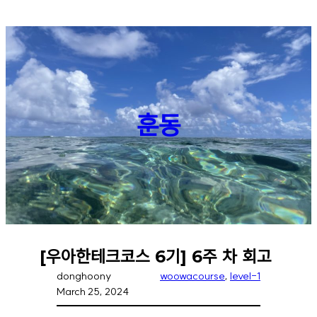
Skip
to
content
훈동
[우아한테크코스 6기] 6주 차 회고
donghoony
woowacourse
, 
level-1
March 25, 2024