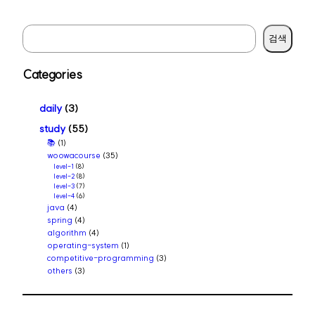
S
검색
e
a
Categories
r
c
daily
(3)
h
study
(55)
📚
(1)
woowacourse
(35)
level-1
(8)
level-2
(8)
level-3
(7)
level-4
(6)
java
(4)
spring
(4)
algorithm
(4)
operating-system
(1)
competitive-programming
(3)
others
(3)