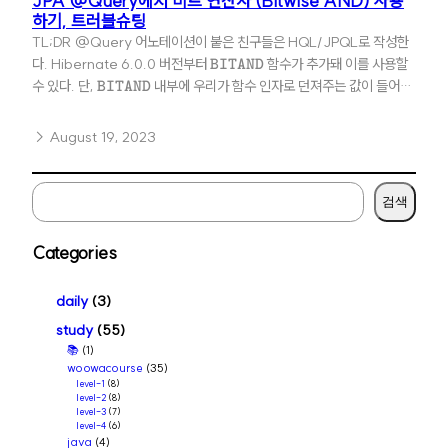
JPA @Query에서 비트 연산자 (Bitwise AND) 사용
하기, 트러블슈팅
TL;DR @Query 어노테이션이 붙은 친구들은 HQL/JPQL로 작성한
\t
다. Hibernate 6.0.0 버전부터
함수가 추가돼 이를 사용할
BITAND
e
\t
수 있다. 단,
내부에 우리가 함수 인자로 던져주는 값이 들어있
BITAND
x
e
다면, 해당 값을 아래와 같이 적절히 캐스팅해 주어야 한다. 비트 연산 교
t
x
내에서 진행했던 해커톤에서 비트 연산한 값을 기준으로 데이터베이스에
→ August 19, 2023
t
t
쿼리를 보내야 할 일이 생겼다. 간단한 요리 레시피들을 필터검색할 때,
t
t
특정…
{B
t
S
I
검색
{B
e
T
I
A
T
a
Categories
N
A
r
D}
N
c
daily
(3)
D}
h
study
(55)
📚
(1)
woowacourse
(35)
level-1
(8)
level-2
(8)
level-3
(7)
level-4
(6)
java
(4)